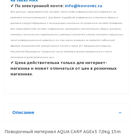
на заказ MAX
✔ По электронной почте:
info@kovrovec.ru
Все данные, представленные на сайте, носят сугубо информационный характер и не
являются исчерпывающими. Для более подробной информации о стоимости сборки и
доставки следует обращаться к менеджерам компании по указанным на сайте телефонам.
Вся представленная на сайте информация, касающаяся комплектации, сборки, доставки,
упаковки, технических характеристик, цветовых сочетаний, а также стоимости продукции,
носит информационный характер и ни при каких условиях не является публичной
офертой, определяемой положениями пункта 2 статьи 437 Гражданского Кодекса
Российской Федерации. Указанные цены являются рекомендованными и могут
отличаться от действительных цен.
✔ Цена действительна только для интернет-
магазина и может отличаться от цен в розничных
магазинах.
Описание
Поводочный материал AQUA CARP AGEx3 7,0kg 15m