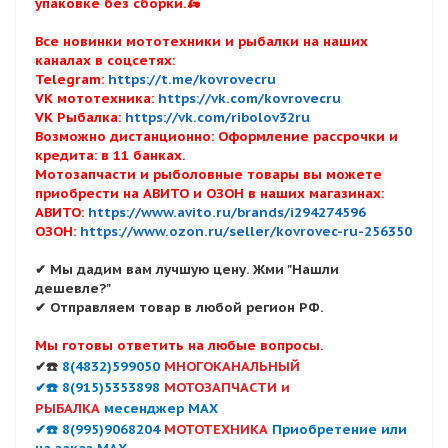
упаковке без сборки.🛵
Все новинки мототехники и рыбалки на наших
каналах в соцсетях:
Telegram:
https://t.me/kovrovecru
VK мототехника:
https://vk.com/kovrovecru
VK Рыбалка:
https://vk.com/ribolov32ru
Возможно дистанционно: Оформление рассрочки и
кредита: в 11 банках.
Мотозапчасти и рыболовные товары вы можете
приобрести на АВИТО и ОЗОН в наших магазинах:
АВИТО:
https://www.avito.ru/brands/i294274596
ОЗОН:
https://www.ozon.ru/seller/kovrovec-ru-256350
✔ Мы дадим вам лучшую цену. Жми "Нашли
дешевле?"
✔ Отправляем товар в любой регион РФ.
Мы готовы ответить на любые вопросы.
✔☎️
8(4832)599050
МНОГОКАНАЛЬНЫЙ
✔☎️ 8(915)5353898
МОТОЗАПЧАСТИ и
РЫБАЛКА
месенджер MAX
✔☎️ 8(995)9068204
МОТОТЕХНИКА
Приобретение или