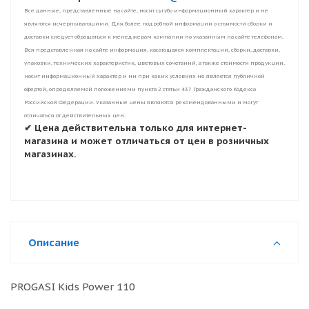
Все данные, представленные на сайте, носят сугубо информационный характер и не
являются исчерпывающими. Для более подробной информации о стоимости сборки и
доставки следует обращаться к менеджерам компании по указанным на сайте телефонам.
Вся представленная на сайте информация, касающаяся комплектации, сборки, доставки,
упаковки, технических характеристик, цветовых сочетаний, а также стоимости продукции,
носит информационный характер и ни при каких условиях не является публичной
офертой, определяемой положениями пункта 2 статьи 437 Гражданского Кодекса
Российской Федерации. Указанные цены являются рекомендованными и могут
отличаться от действительных цен.
✔ Цена действительна только для интернет-
магазина и может отличаться от цен в розничных
магазинах.
Описание
PROGASI Kids Power 110