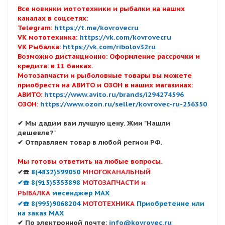
Все новинки мототехники и рыбалки на наших
каналах в соцсетях:
Telegram:
https://t.me/kovrovecru
VK мототехника:
https://vk.com/kovrovecru
VK Рыбалка:
https://vk.com/ribolov32ru
Возможно дистанционно: Оформление рассрочки и
кредита: в 11 банках.
Мотозапчасти и рыболовные товары вы можете
приобрести на АВИТО и ОЗОН в наших магазинах:
АВИТО:
https://www.avito.ru/brands/i294274596
ОЗОН:
https://www.ozon.ru/seller/kovrovec-ru-256350
✔ Мы дадим вам лучшую цену. Жми "Нашли
дешевле?"
✔ Отправляем товар в любой регион РФ.
Мы готовы ответить на любые вопросы.
✔☎️
8(4832)599050
МНОГОКАНАЛЬНЫЙ
✔☎️ 8(915)5353898
МОТОЗАПЧАСТИ и
РЫБАЛКА
месенджер MAX
✔☎️ 8(995)9068204
МОТОТЕХНИКА
Приобретение или
на заказ MAX
✔ По электронной почте:
info@kovrovec.ru