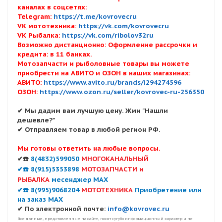
каналах в соцсетях:
Telegram:
https://t.me/kovrovecru
VK мототехника:
https://vk.com/kovrovecru
VK Рыбалка:
https://vk.com/ribolov32ru
Возможно дистанционно: Оформление рассрочки и
кредита: в 11 банках.
Мотозапчасти и рыболовные товары вы можете
приобрести на АВИТО и ОЗОН в наших магазинах:
АВИТО:
https://www.avito.ru/brands/i294274596
ОЗОН:
https://www.ozon.ru/seller/kovrovec-ru-256350
✔ Мы дадим вам лучшую цену. Жми "Нашли
дешевле?"
✔ Отправляем товар в любой регион РФ.
Мы готовы ответить на любые вопросы.
✔☎️
8(4832)599050
МНОГОКАНАЛЬНЫЙ
✔☎️ 8(915)5353898
МОТОЗАПЧАСТИ и
РЫБАЛКА
месенджер MAX
✔☎️ 8(995)9068204
МОТОТЕХНИКА
Приобретение или
на заказ MAX
✔ По электронной почте:
info@kovrovec.ru
Все данные, представленные на сайте, носят сугубо информационный характер и не