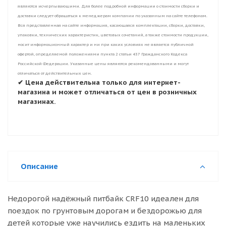
являются исчерпывающими. Для более подробной информации о стоимости сборки и
доставки следует обращаться к менеджерам компании по указанным на сайте телефонам.
Вся представленная на сайте информация, касающаяся комплектации, сборки, доставки,
упаковки, технических характеристик, цветовых сочетаний, а также стоимости продукции,
носит информационный характер и ни при каких условиях не является публичной
офертой, определяемой положениями пункта 2 статьи 437 Гражданского Кодекса
Российской Федерации. Указанные цены являются рекомендованными и могут
отличаться от действительных цен.
✔ Цена действительна только для интернет-
магазина и может отличаться от цен в розничных
магазинах.
Описание
Недорогой надёжный питбайк CRF10 идеален для
поездок по грунтовым дорогам и бездорожью для
детей которые уже научились ездить на маленьких