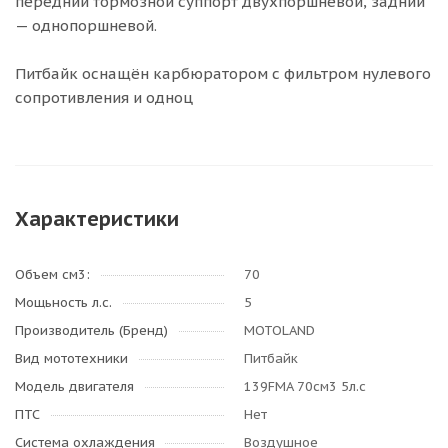
передний тормозной суппорт двухпоршневой, задний
— однопоршневой.
Питбайк оснащён карбюратором с фильтром нулевого
сопротивления и одноц
Характеристики
Объем см3:
70
Мощьность л.с.
5
Производитель (Бренд)
MOTOLAND
Вид мототехники
Питбайк
Модель двигателя
139FMA 70см3 5л.с
ПТС
Нет
Система охлаждения
Воздушное