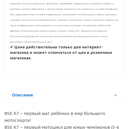
являются исчерпывающими. Для более подробной информации о стоимости сборки и
доставки следует обращаться к менеджерам компании по указанным на сайте телефонам.
Вся представленная на сайте информация, касающаяся комплектации, сборки, доставки,
упаковки, технических характеристик, цветовых сочетаний, а также стоимости продукции,
носит информационный характер и ни при каких условиях не является публичной
офертой, определяемой положениями пункта 2 статьи 437 Гражданского Кодекса
Российской Федерации. Указанные цены являются рекомендованными и могут
отличаться от действительных цен.
✔ Цена действительна только для интернет-
магазина и может отличаться от цен в розничных
магазинах.
Описание
BSE K7 – первый шаг ребенка в мир большого
мотоспорта!
BSE K7 – первый мотоцикл для юных чемпионов (3-6