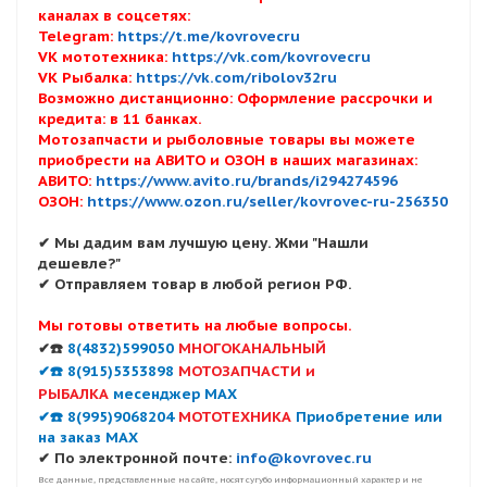
каналах в соцсетях:
Telegram:
https://t.me/kovrovecru
VK мототехника:
https://vk.com/kovrovecru
VK Рыбалка:
https://vk.com/ribolov32ru
Возможно дистанционно: Оформление рассрочки и
кредита: в 11 банках.
Мотозапчасти и рыболовные товары вы можете
приобрести на АВИТО и ОЗОН в наших магазинах:
АВИТО:
https://www.avito.ru/brands/i294274596
ОЗОН:
https://www.ozon.ru/seller/kovrovec-ru-256350
✔ Мы дадим вам лучшую цену. Жми "Нашли
дешевле?"
✔ Отправляем товар в любой регион РФ.
Мы готовы ответить на любые вопросы.
✔☎️
8(4832)599050
МНОГОКАНАЛЬНЫЙ
✔☎️ 8(915)5353898
МОТОЗАПЧАСТИ и
РЫБАЛКА
месенджер MAX
✔☎️ 8(995)9068204
МОТОТЕХНИКА
Приобретение или
на заказ MAX
✔ По электронной почте:
info@kovrovec.ru
Все данные, представленные на сайте, носят сугубо информационный характер и не