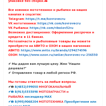
упаковке без сборки.🛵
Все новинки мототехники и рыбалки на наших
каналах в соцсетях:
Telegram:
https://t.me/kovrovecru
VK мототехника:
https://vk.com/kovrovecru
VK Рыбалка:
https://vk.com/ribolov32ru
Возможно дистанционно: Оформление рассрочки и
кредита: в 11 банках.
Мотозапчасти и рыболовные товары вы можете
приобрести на АВИТО и ОЗОН в наших магазинах:
АВИТО:
https://www.avito.ru/brands/i294274596
ОЗОН:
https://www.ozon.ru/seller/kovrovec-ru-256350
✔ Мы дадим вам лучшую цену. Жми "Нашли
дешевле?"
✔ Отправляем товар в любой регион РФ.
Мы готовы ответить на любые вопросы.
✔☎️
8(4832)599050
МНОГОКАНАЛЬНЫЙ
✔☎️ 8(915)5353898
МОТОЗАПЧАСТИ и
РЫБАЛКА
месенджер MAX
✔☎️ 8(995)9068204
МОТОТЕХНИКА
Приобретение или