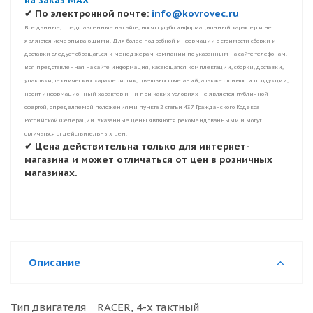
на заказ MAX
✔ По электронной почте:
info@kovrovec.ru
Все данные, представленные на сайте, носят сугубо информационный характер и не
являются исчерпывающими. Для более подробной информации о стоимости сборки и
доставки следует обращаться к менеджерам компании по указанным на сайте телефонам.
Вся представленная на сайте информация, касающаяся комплектации, сборки, доставки,
упаковки, технических характеристик, цветовых сочетаний, а также стоимости продукции,
носит информационный характер и ни при каких условиях не является публичной
офертой, определяемой положениями пункта 2 статьи 437 Гражданского Кодекса
Российской Федерации. Указанные цены являются рекомендованными и могут
отличаться от действительных цен.
✔ Цена действительна только для интернет-
магазина и может отличаться от цен в розничных
магазинах.
Описание
Тип двигателя RACER, 4-х тактный