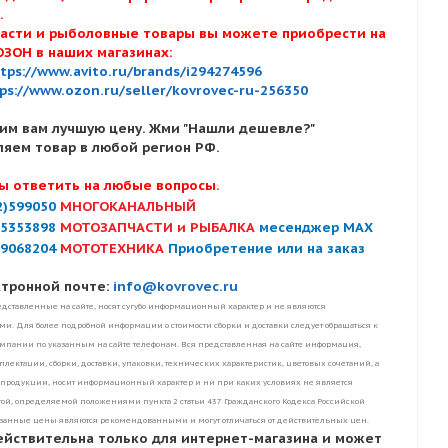
х.
асти и рыболовные товары вы можете приобрести на
ОЗОН в наших магазинах:
tps://www.avito.ru/brands/i294274596
ps://www.ozon.ru/seller/kovrovec-ru-256350
им вам лучшую цену. Жми "Нашли дешевле?"
ляем товар в любой регион РФ.
ы ответить на любые вопросы.
2)599050
МНОГОКАНАЛЬНЫЙ
)5353898
МОТОЗАПЧАСТИ и РЫБАЛКА
месенджер MAX
)9068204
МОТОТЕХНИКА
Приобретение или на заказ
ктронной почте:
info@kovrovec.ru
дставленные на сайте, носят сугубо информационный характер и не являются
. Для более подробной информации о стоимости сборки и доставки следует обращаться к
пании по указанным на сайте телефонам. Вся представленная на сайте информация,
лектации, сборки, доставки, упаковки, технических характеристик, цветовых сочетаний, а
 продукции, носит информационный характер и ни при каких условиях не является
ой, определяемой положениями пункта 2 статьи 437 Гражданского Кодекса Российской
занные цены являются рекомендованными и могут отличаться от действительных цен.
ействительна только для интернет-магазина и может