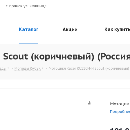
г. Брянск ул. Фокина,1
Каталог
Акции
Как купит
Scout (коричневый) (Россия
еды
-
Мопеды RACER
-
Мотоцикл Racer RC110N-H Scout (коричневый) 
Мотоцикл
Подробне