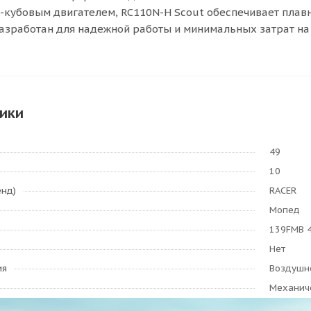
кубовым двигателем, RC110N-H Scout обеспечивает плавн
разработан для надежной работы и минимальных затрат на
ики
49
10
енд)
RACER
Мопед
139FMB 4
Нет
ия
Воздушн
Механич