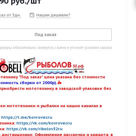
890
руб.
/шт
аз от 3дн.
Нашли дешевле?
Под заказ
жеры обязательно свяжутся с вами и уточнят условия заказа
технику "Под заказ" цена указана без стоимости
тоимость сборки от 2000р).
🛵
приобрести мототехнику в заводской упаковке без
нки мототехники и рыбалки на наших каналах в
:
:
https://t.me/kovrovecru
ехника:
https://vk.com/kovrovecru
ка:
https://vk.com/ribolov32ru
 дистанционно: Оформление рассрочки и кредита: в