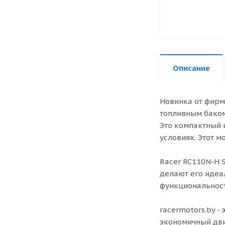
Описание
Новинка от фирмы
топливным баком
Это компактный 
условиях. Этот м
Racer RC110N-H 
делают его идеа
функциональност
racermotors.by 
экономичный дви