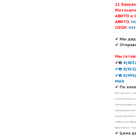
11 банка
Мотозапч
АВИТО и 
АВИТО:
ht
ОЗОН:
htt
✔ Мы дад
✔ Отправ
Мы готов
✔☎️
8(483
✔☎️ 8(915
✔☎️ 8(995
MAX
✔ По эле
Все данные, пре
исчерпывающими
менеджерам ком
касающаяся комп
также стоимости
публичной оферт
Федерации. Ука
✔ Цена д