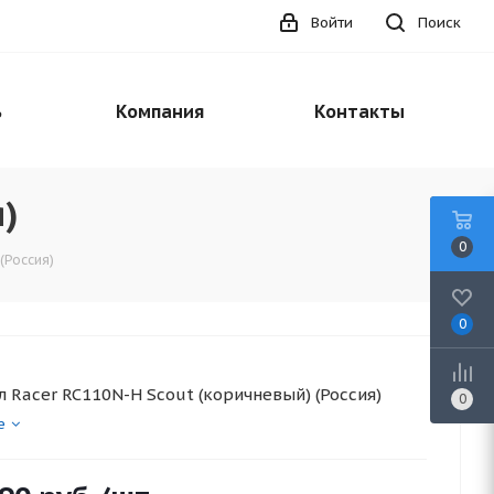
Войти
Поиск
ь
Компания
Контакты
)
0
(Россия)
0
 Racer RC110N-H Scout (коричневый) (Россия)
0
е