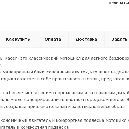
отличатьс
Как купить
Оплата
Доставка
Задать
 Racer - это классический мотоцикл для легкого бездорож
.
и маневренный байк, созданный для тех, кто ищет надежн
отоцикл сочетает в себе практичность и стиль, предлагая 
Scout выделяется своим современным и лаконичным дизай
льным для маневрирования в плотном городском потоке. Эс
ь, создавая привлекательный и запоминающийся образ.
- экономичный двигатель и комфортная подвеска мотоцикл 
гатель и комфортная подвеска