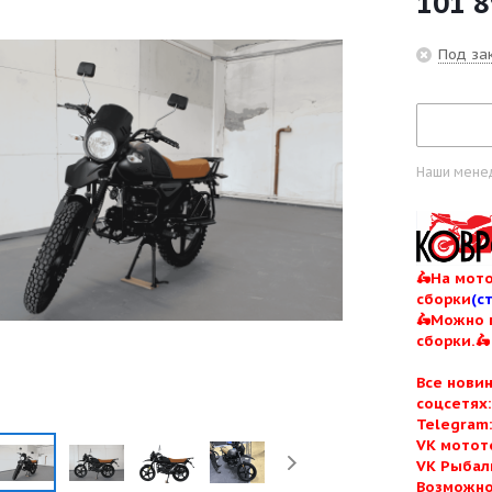
101 
Под зак
Наши менед
🛵На мото
сборки
(с
🛵Можно 
сборки.🛵
Все нови
соцсетях
Telegram
VK мотот
VK Рыбал
Возможно