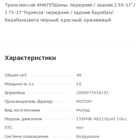
Трансмиссия 4МКППШины: передняя / задняя 2.50-17" /
2.75-17"Тормоза: передние / задние барабан/
барабанЦвета черный; красный; оранжевый
Характеристики
Объем см3:
49
Мощьность л.с.
10
ШтрихКод
2000975538193
Производитель (Бренд)
МОТОМ
Вид мототехники
Мопед
Модель двигателя
139FMB 49(110)см3 10л.с
ПТС
Нет
Система охлаждения
Воздушное