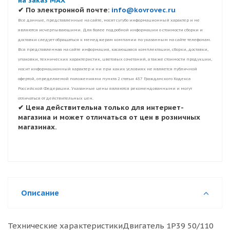
на заказ MAX
✔ По электронной почте:
info@kovrovec.ru
Все данные, представленные на сайте, носят сугубо информационный характер и не
являются исчерпывающими. Для более подробной информации о стоимости сборки и
доставки следует обращаться к менеджерам компании по указанным на сайте телефонам.
Вся представленная на сайте информация, касающаяся комплектации, сборки, доставки,
упаковки, технических характеристик, цветовых сочетаний, а также стоимости продукции,
носит информационный характер и ни при каких условиях не является публичной
офертой, определяемой положениями пункта 2 статьи 437 Гражданского Кодекса
Российской Федерации. Указанные цены являются рекомендованными и могут
отличаться от действительных цен.
✔ Цена действительна только для интернет-
магазина и может отличаться от цен в розничных
магазинах.
Описание
Технические характеристикиДвигатель 1P39 50/110