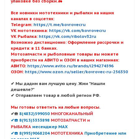
упаковке без сборки.🛵
Все новинки мототехники и рыбалки на наших
каналах в соцсетях:
Telegram:
https://t.me/kovrovecru
VK мототехника:
https://vk.com/kovrovecru
VK Рыбалка:
https://vk.com/ribolov32ru
Возможно дистанционно: Оформление рассрочки и
кредита: в 11 банках.
Мотозапчасти и рыболовные товары вы можете
приобрести на АВИТО и ОЗОН в наших магазинах:
АВИТО:
https://www.avito.ru/brands/i294274596
ОЗОН:
https://www.ozon.ru/seller/kovrovec-ru-256350
✔ Мы дадим вам лучшую цену. Жми "Нашли
дешевле?"
✔ Отправляем товар в любой регион РФ.
Мы готовы ответить на любые вопросы.
✔☎️
8(4832)599050
МНОГОКАНАЛЬНЫЙ
✔☎️ 8(915)5353898
МОТОЗАПЧАСТИ и
РЫБАЛКА
месенджер MAX
✔☎️ 8(995)9068204
МОТОТЕХНИКА
Приобретение или