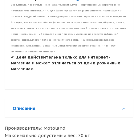
Все данные, представленные на сайте, носят сугубо информационный характер и не
являются исчерпывающими. Для более подробной информации о стоимости сборки и
доставки следует обращаться к менеджерам компании по указанным на сайте телефонам.
Вся представленная на сайте информация, касающаяся комплектации, сборки, доставки,
упаковки, технических характеристик, цветовых сочетаний, а также стоимости продукции,
носит информационный характер и ни при каких условиях не является публичной
офертой, определяемой положениями пункта 2 статьи 437 Гражданского Кодекса
Российской Федерации. Указанные цены являются рекомендованными и могут
отличаться от действительных цен.
✔ Цена действительна только для интернет-
магазина и может отличаться от цен в розничных
магазинах.
Описание
Производитель: Motoland
Максимально допустимый вес: 70 кг