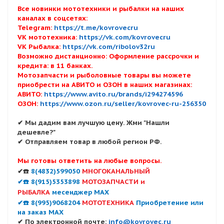
Все новинки мототехники и рыбалки на наших
каналах в соцсетях:
Telegram:
https://t.me/kovrovecru
VK мототехника:
https://vk.com/kovrovecru
VK Рыбалка:
https://vk.com/ribolov32ru
Возможно дистанционно: Оформление рассрочки и
кредита: в 11 банках.
Мотозапчасти и рыболовные товары вы можете
приобрести на АВИТО и ОЗОН в наших магазинах:
АВИТО:
https://www.avito.ru/brands/i294274596
ОЗОН:
https://www.ozon.ru/seller/kovrovec-ru-256350
✔ Мы дадим вам лучшую цену. Жми "Нашли
дешевле?"
✔ Отправляем товар в любой регион РФ.
Мы готовы ответить на любые вопросы.
✔☎️
8(4832)599050
МНОГОКАНАЛЬНЫЙ
✔☎️ 8(915)5353898
МОТОЗАПЧАСТИ и
РЫБАЛКА
месенджер MAX
✔☎️ 8(995)9068204
МОТОТЕХНИКА
Приобретение или
на заказ MAX
✔ По электронной почте:
info@kovrovec.ru