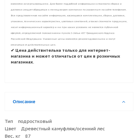
являются исчерпывающими. Для более подробной информации о стоимости сборки и
доставки следует обращаться к менеджерам компании по указанным на сайте телефонам.
Вся представленная на сайте информация, касающаяся комплектации, сборки, доставки,
упаковки, технических характеристик, цветовых сочетаний, а также стоимости продукции,
носит информационный характер и ни при каких условиях не является публичной
офертой, определяемой положениями пункта 2 статьи 437 Гражданского Кодекса
Российской Федерации. Указанные цены являются рекомендованными и могут
отличаться от действительных цен.
✔ Цена действительна только для интернет-
магазина и может отличаться от цен в розничных
магазинах.
Описание
Тип подростковый
Цвет Древестный камуфляж/осенний лес
Вес, кг 87