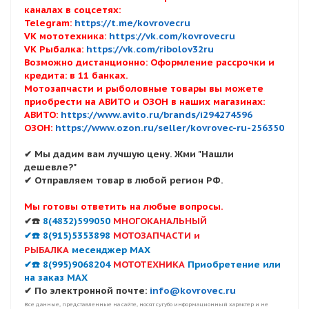
каналах в соцсетях:
Telegram:
https://t.me/kovrovecru
VK мототехника:
https://vk.com/kovrovecru
VK Рыбалка:
https://vk.com/ribolov32ru
Возможно дистанционно: Оформление рассрочки и
кредита: в 11 банках.
Мотозапчасти и рыболовные товары вы можете
приобрести на АВИТО и ОЗОН в наших магазинах:
АВИТО:
https://www.avito.ru/brands/i294274596
ОЗОН:
https://www.ozon.ru/seller/kovrovec-ru-256350
✔ Мы дадим вам лучшую цену. Жми "Нашли
дешевле?"
✔ Отправляем товар в любой регион РФ.
Мы готовы ответить на любые вопросы.
✔☎️
8(4832)599050
МНОГОКАНАЛЬНЫЙ
✔☎️ 8(915)5353898
МОТОЗАПЧАСТИ и
РЫБАЛКА
месенджер MAX
✔☎️ 8(995)9068204
МОТОТЕХНИКА
Приобретение или
на заказ MAX
✔ По электронной почте:
info@kovrovec.ru
Все данные, представленные на сайте, носят сугубо информационный характер и не