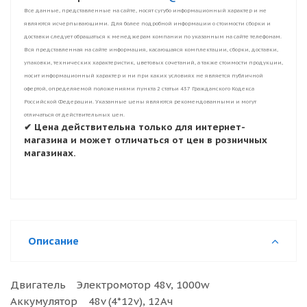
Все данные, представленные на сайте, носят сугубо информационный характер и не
являются исчерпывающими. Для более подробной информации о стоимости сборки и
доставки следует обращаться к менеджерам компании по указанным на сайте телефонам.
Вся представленная на сайте информация, касающаяся комплектации, сборки, доставки,
упаковки, технических характеристик, цветовых сочетаний, а также стоимости продукции,
носит информационный характер и ни при каких условиях не является публичной
офертой, определяемой положениями пункта 2 статьи 437 Гражданского Кодекса
Российской Федерации. Указанные цены являются рекомендованными и могут
отличаться от действительных цен.
✔ Цена действительна только для интернет-
магазина и может отличаться от цен в розничных
магазинах.
Описание
Двигатель Электромотор 48v, 1000w
Аккумулятор 48v (4*12v), 12Ач