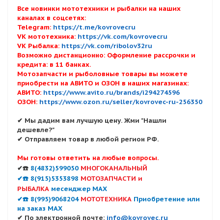
Все новинки мототехники и рыбалки на наших
каналах в соцсетях:
Telegram:
https://t.me/kovrovecru
VK мототехника:
https://vk.com/kovrovecru
VK Рыбалка:
https://vk.com/ribolov32ru
Возможно дистанционно: Оформление рассрочки и
кредита: в 11 банках.
Мотозапчасти и рыболовные товары вы можете
приобрести на АВИТО и ОЗОН в наших магазинах:
АВИТО:
https://www.avito.ru/brands/i294274596
ОЗОН:
https://www.ozon.ru/seller/kovrovec-ru-256350
✔ Мы дадим вам лучшую цену. Жми "Нашли
дешевле?"
✔ Отправляем товар в любой регион РФ.
Мы готовы ответить на любые вопросы.
✔☎️
8(4832)599050
МНОГОКАНАЛЬНЫЙ
✔☎️ 8(915)5353898
МОТОЗАПЧАСТИ и
РЫБАЛКА
месенджер MAX
✔☎️ 8(995)9068204
МОТОТЕХНИКА
Приобретение или
на заказ MAX
✔ По электронной почте:
info@kovrovec.ru