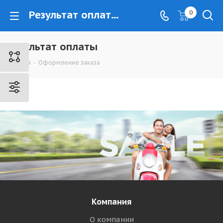
Результат оплаты - www.kovrovec.ru
0
Результат оплаты
Главная
-
Оформление заказа
Компания
О компании