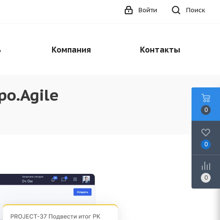
Войти
Поиск
ь
Компания
Контакты
о.Agile
0
0
0