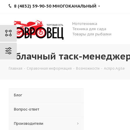
8 (4832) 59-90-50 МНОГОКАНАЛЬНЫЙ
Мототехника
Техника для сада
Товары для рыбалки
Облачный таск-менеджер 
Главная
-
Справочная информация
-
Возможности
-
Аспро.Agile
Блог
Вопрос-ответ
Производители