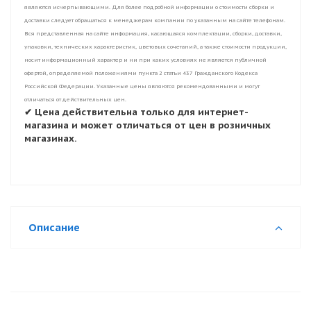
являются исчерпывающими. Для более подробной информации о стоимости сборки и
доставки следует обращаться к менеджерам компании по указанным на сайте телефонам.
Вся представленная на сайте информация, касающаяся комплектации, сборки, доставки,
упаковки, технических характеристик, цветовых сочетаний, а также стоимости продукции,
носит информационный характер и ни при каких условиях не является публичной
офертой, определяемой положениями пункта 2 статьи 437 Гражданского Кодекса
Российской Федерации. Указанные цены являются рекомендованными и могут
отличаться от действительных цен.
✔ Цена действительна только для интернет-
магазина и может отличаться от цен в розничных
магазинах.
Описание