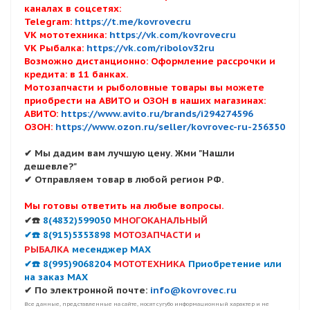
каналах в соцсетях:
Telegram:
https://t.me/kovrovecru
VK мототехника:
https://vk.com/kovrovecru
VK Рыбалка:
https://vk.com/ribolov32ru
Возможно дистанционно: Оформление рассрочки и
кредита: в 11 банках.
Мотозапчасти и рыболовные товары вы можете
приобрести на АВИТО и ОЗОН в наших магазинах:
АВИТО:
https://www.avito.ru/brands/i294274596
ОЗОН:
https://www.ozon.ru/seller/kovrovec-ru-256350
✔ Мы дадим вам лучшую цену. Жми "Нашли
дешевле?"
✔ Отправляем товар в любой регион РФ.
Мы готовы ответить на любые вопросы.
✔☎️
8(4832)599050
МНОГОКАНАЛЬНЫЙ
✔☎️ 8(915)5353898
МОТОЗАПЧАСТИ и
РЫБАЛКА
месенджер MAX
✔☎️ 8(995)9068204
МОТОТЕХНИКА
Приобретение или
на заказ MAX
✔ По электронной почте:
info@kovrovec.ru
Все данные, представленные на сайте, носят сугубо информационный характер и не