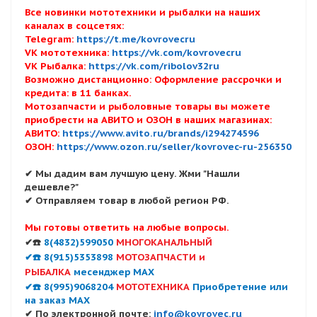
Все новинки мототехники и рыбалки на наших
каналах в соцсетях:
Telegram:
https://t.me/kovrovecru
VK мототехника:
https://vk.com/kovrovecru
VK Рыбалка:
https://vk.com/ribolov32ru
Возможно дистанционно: Оформление рассрочки и
кредита: в 11 банках.
Мотозапчасти и рыболовные товары вы можете
приобрести на АВИТО и ОЗОН в наших магазинах:
АВИТО:
https://www.avito.ru/brands/i294274596
ОЗОН:
https://www.ozon.ru/seller/kovrovec-ru-256350
✔ Мы дадим вам лучшую цену. Жми "Нашли
дешевле?"
✔ Отправляем товар в любой регион РФ.
Мы готовы ответить на любые вопросы.
✔☎️
8(4832)599050
МНОГОКАНАЛЬНЫЙ
✔☎️ 8(915)5353898
МОТОЗАПЧАСТИ и
РЫБАЛКА
месенджер MAX
✔☎️ 8(995)9068204
МОТОТЕХНИКА
Приобретение или
на заказ MAX
✔ По электронной почте:
info@kovrovec.ru