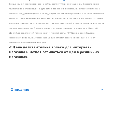
Все данные, представленные на сайте, носят сугубо информационный характер и не
являются исчерпывающими. Для более подробной информации о стоимости сборки и
доставки следует обращаться к менеджерам компании по указанным на сайте телефонам.
Вся представленная на сайте информация, касающаяся комплектации, сборки, доставки,
упаковки, технических характеристик, цветовых сочетаний, а также стоимости продукции,
носит информационный характер и ни при каких условиях не является публичной
офертой, определяемой положениями пункта 2 статьи 437 Гражданского Кодекса
Российской Федерации. Указанные цены являются рекомендованными и могут
отличаться от действительных цен.
✔ Цена действительна только для интернет-
магазина и может отличаться от цен в розничных
магазинах.
Описание