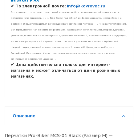
на заказ MAX
✔ По электронной почте:
info@kovrovec.ru
Все данные, представленные на сайте, носят сугубо информационный характер и не
являются исчерпывающими. Для более подробной информации о стоимости сборки и
доставки следует обращаться к менеджерам компании по указанным на сайте телефонам.
Вся представленная на сайте информация, касающаяся комплектации, сборки, доставки,
упаковки, технических характеристик, цветовых сочетаний, а также стоимости продукции,
носит информационный характер и ни при каких условиях не является публичной
офертой, определяемой положениями пункта 2 статьи 437 Гражданского Кодекса
Российской Федерации. Указанные цены являются рекомендованными и могут
отличаться от действительных цен.
✔ Цена действительна только для интернет-
магазина и может отличаться от цен в розничных
магазинах.
Описание
Перчатки Pro-Biker MCS-01 Black (Размер M) —