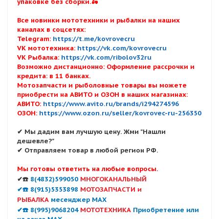
упаковке без сборки.🛵
Все новинки мототехники и рыбалки на наших
каналах в соцсетях:
Telegram:
https://t.me/kovrovecru
VK мототехника:
https://vk.com/kovrovecru
VK Рыбалка:
https://vk.com/ribolov32ru
Возможно дистанционно: Оформление рассрочки и
кредита: в 11 банках.
Мотозапчасти и рыболовные товары вы можете
приобрести на АВИТО и ОЗОН в наших магазинах:
АВИТО:
https://www.avito.ru/brands/i294274596
ОЗОН:
https://www.ozon.ru/seller/kovrovec-ru-256350
✔ Мы дадим вам лучшую цену. Жми "Нашли
дешевле?"
✔ Отправляем товар в любой регион РФ.
Мы готовы ответить на любые вопросы.
✔☎️
8(4832)599050
МНОГОКАНАЛЬНЫЙ
✔☎️ 8(915)5353898
МОТОЗАПЧАСТИ и
РЫБАЛКА
месенджер MAX
✔☎️ 8(995)9068204
МОТОТЕХНИКА
Приобретение или