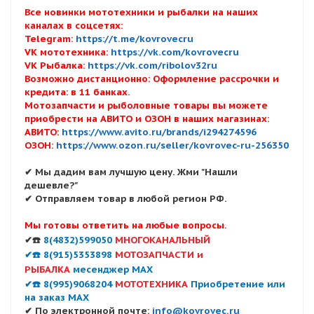
Все новинки мототехники и рыбалки на наших
каналах в соцсетях:
Telegram:
https://t.me/kovrovecru
VK мототехника:
https://vk.com/kovrovecru
VK Рыбалка:
https://vk.com/ribolov32ru
Возможно дистанционно: Оформление рассрочки и
кредита: в 11 банках.
Мотозапчасти и рыболовные товары вы можете
приобрести на АВИТО и ОЗОН в наших магазинах:
АВИТО:
https://www.avito.ru/brands/i294274596
ОЗОН:
https://www.ozon.ru/seller/kovrovec-ru-256350
✔ Мы дадим вам лучшую цену. Жми "Нашли
дешевле?"
✔ Отправляем товар в любой регион РФ.
Мы готовы ответить на любые вопросы.
✔☎️
8(4832)599050
МНОГОКАНАЛЬНЫЙ
✔☎️ 8(915)5353898
МОТОЗАПЧАСТИ и
РЫБАЛКА
месенджер MAX
✔☎️ 8(995)9068204
МОТОТЕХНИКА
Приобретение или
на заказ MAX
✔ По электронной почте:
info@kovrovec.ru