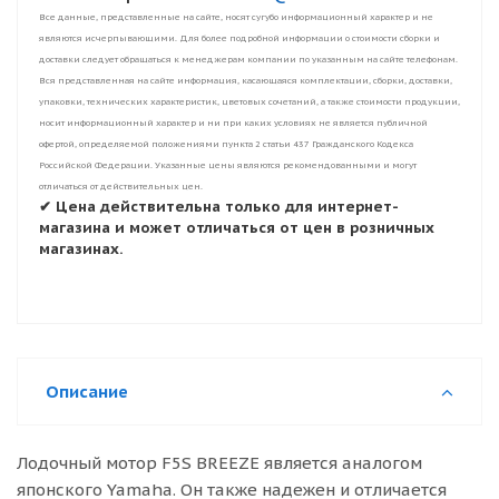
Все данные, представленные на сайте, носят сугубо информационный характер и не
являются исчерпывающими. Для более подробной информации о стоимости сборки и
доставки следует обращаться к менеджерам компании по указанным на сайте телефонам.
Вся представленная на сайте информация, касающаяся комплектации, сборки, доставки,
упаковки, технических характеристик, цветовых сочетаний, а также стоимости продукции,
носит информационный характер и ни при каких условиях не является публичной
офертой, определяемой положениями пункта 2 статьи 437 Гражданского Кодекса
Российской Федерации. Указанные цены являются рекомендованными и могут
отличаться от действительных цен.
✔ Цена действительна только для интернет-
магазина и может отличаться от цен в розничных
магазинах.
Описание
Лодочный мотор F5S BREEZE является аналогом
японского Yamaha. Он также надежен и отличается