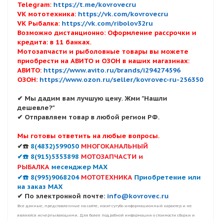
Telegram:
https://t.me/kovrovecru
VK мототехника:
https://vk.com/kovrovecru
VK Рыбалка:
https://vk.com/ribolov32ru
Возможно дистанционно: Оформление рассрочки и
кредита: в 11 банках.
Мотозапчасти и рыболовные товары вы можете
приобрести на АВИТО и ОЗОН в наших магазинах:
АВИТО:
https://www.avito.ru/brands/i294274596
ОЗОН:
https://www.ozon.ru/seller/kovrovec-ru-256350
✔ Мы дадим вам лучшую цену. Жми "Нашли
дешевле?"
✔ Отправляем товар в любой регион РФ.
Мы готовы ответить на любые вопросы.
✔☎️
8(4832)599050
МНОГОКАНАЛЬНЫЙ
✔☎️ 8(915)5353898
МОТОЗАПЧАСТИ и
РЫБАЛКА
месенджер MAX
✔☎️ 8(995)9068204
МОТОТЕХНИКА
Приобретение или
на заказ MAX
✔ По электронной почте:
info@kovrovec.ru
Все данные, представленные на сайте, носят сугубо информационный характер и не
являются исчерпывающими. Для более подробной информации о стоимости сборки и