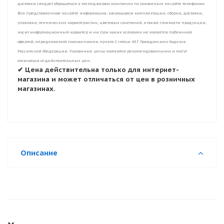
доставки следует обращаться к менеджерам компании по указанным на сайте телефонам.
Вся представленная на сайте информация, касающаяся комплектации, сборки, доставки,
упаковки, технических характеристик, цветовых сочетаний, а также стоимости продукции,
носит информационный характер и ни при каких условиях не является публичной
офертой, определяемой положениями пункта 2 статьи 437 Гражданского Кодекса
Российской Федерации. Указанные цены являются рекомендованными и могут
отличаться от действительных цен.
✔ Цена действительна только для интернет-
магазина и может отличаться от цен в розничных
магазинах.
Описание