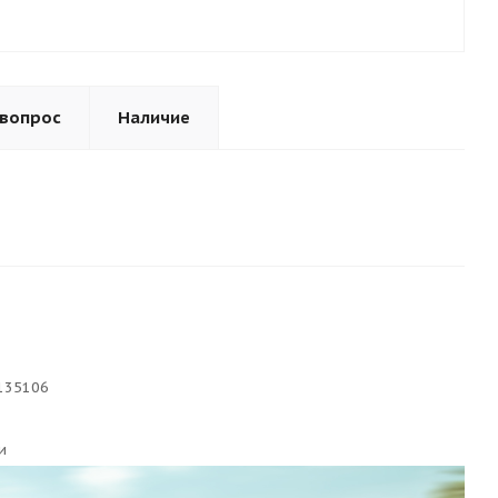
 вопрос
Наличие
135106
и