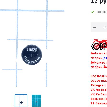
12
ру
Достат
🛵На мото
сборки
(с
🛵Можно 
сборки.🛵
Все нови
соцсетях
Telegram
VK мотот
VK Рыбал
Возможно
11 банка