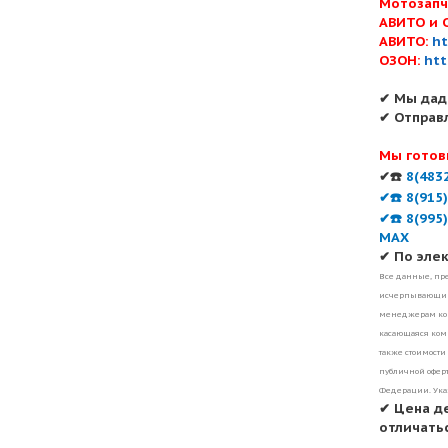
Мотозапч
АВИТО и 
АВИТО:
ht
ОЗОН:
htt
✔ Мы дад
✔ Отправ
Мы готов
✔☎️
8(483
✔☎️ 8(915
✔☎️ 8(995
MAX
✔ По эле
Все данные, пре
исчерпывающими
менеджерам ком
касающаяся комп
также стоимости
публичной оферт
Федерации. Ука
✔ Цена д
отличатьс