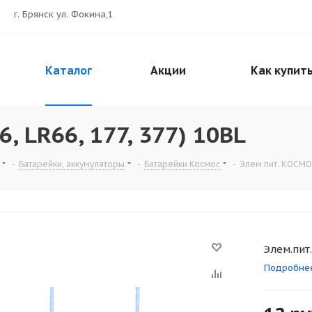
г. Брянск ул. Фокина,1
Каталог
Акции
Как купит
, LR66, 177, 377) 10BL
-
Батарейки, аккумуляторы
-
Батарейки Космос
-
Элем.пит. КОСМОС
Элем.пит
Подробне