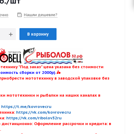
б.
/шт
очно
Нашли дешевле?
В корзину
технику "Под заказ" цена указана без стоимости
тоимость сборки от 2000р).
🛵
приобрести мототехнику в заводской упаковке без
нки мототехники и рыбалки на наших каналах в
:
:
https://t.me/kovrovecru
ехника:
https://vk.com/kovrovecru
ка:
https://vk.com/ribolov32ru
 дистанционно: Оформление рассрочки и кредита: в
х.