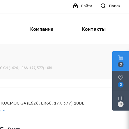
Войти
Поиск
ь
Компания
Контакты
0
 G4 (L626, LR66, 177, 377) 10BL
0
. КОСМОС G4 (L626, LR66, 177, 377) 10BL
0
е