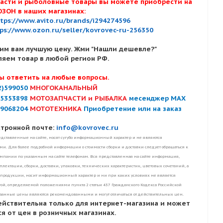
асти и рыболовные товары вы можете приобрести на
ОЗОН в наших магазинах:
tps://www.avito.ru/brands/i294274596
ps://www.ozon.ru/seller/kovrovec-ru-256350
им вам лучшую цену. Жми "Нашли дешевле?"
ляем товар в любой регион РФ.
ы ответить на любые вопросы.
2)599050
МНОГОКАНАЛЬНЫЙ
)5353898
МОТОЗАПЧАСТИ и РЫБАЛКА
месенджер MAX
)9068204
МОТОТЕХНИКА
Приобретение или на заказ
ктронной почте:
info@kovrovec.ru
дставленные на сайте, носят сугубо информационный характер и не являются
. Для более подробной информации о стоимости сборки и доставки следует обращаться к
пании по указанным на сайте телефонам. Вся представленная на сайте информация,
лектации, сборки, доставки, упаковки, технических характеристик, цветовых сочетаний, а
 продукции, носит информационный характер и ни при каких условиях не является
ой, определяемой положениями пункта 2 статьи 437 Гражданского Кодекса Российской
занные цены являются рекомендованными и могут отличаться от действительных цен.
ействительна только для интернет-магазина и может
я от цен в розничных магазинах.