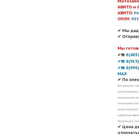
Мотозапч
АВИТО и 
АВИТО:
ht
ОЗОН:
htt
✔ Мы дад
✔ Отправ
Мы готов
✔☎️
8(483
✔☎️ 8(915
✔☎️ 8(995
MAX
✔ По эле
Все данные, пре
исчерпывающими
менеджерам ком
касающаяся комп
также стоимости
публичной оферт
Федерации. Ука
✔ Цена д
отличатьс