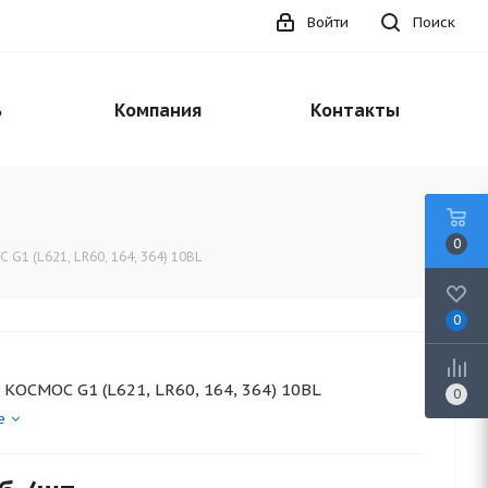
Войти
Поиск
ь
Компания
Контакты
0
 G1 (L621, LR60, 164, 364) 10BL
0
. КОСМОС G1 (L621, LR60, 164, 364) 10BL
0
е