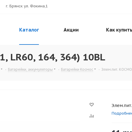
г. Брянск ул. Фокина,1
Каталог
Акции
Как купит
, LR60, 164, 364) 10BL
-
Батарейки, аккумуляторы
-
Батарейки Космос
-
Элем.пит. КОСМОС
Элем.пит
Подробне