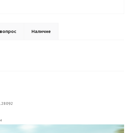
 вопрос
Наличие
128092
и