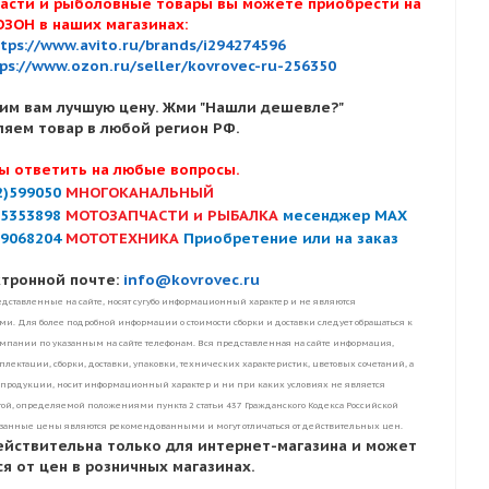
асти и рыболовные товары вы можете приобрести на
ОЗОН в наших магазинах:
tps://www.avito.ru/brands/i294274596
ps://www.ozon.ru/seller/kovrovec-ru-256350
им вам лучшую цену. Жми "Нашли дешевле?"
ляем товар в любой регион РФ.
ы ответить на любые вопросы.
2)599050
МНОГОКАНАЛЬНЫЙ
)5353898
МОТОЗАПЧАСТИ и РЫБАЛКА
месенджер MAX
)9068204
МОТОТЕХНИКА
Приобретение или на заказ
ктронной почте:
info@kovrovec.ru
дставленные на сайте, носят сугубо информационный характер и не являются
. Для более подробной информации о стоимости сборки и доставки следует обращаться к
пании по указанным на сайте телефонам. Вся представленная на сайте информация,
лектации, сборки, доставки, упаковки, технических характеристик, цветовых сочетаний, а
 продукции, носит информационный характер и ни при каких условиях не является
ой, определяемой положениями пункта 2 статьи 437 Гражданского Кодекса Российской
занные цены являются рекомендованными и могут отличаться от действительных цен.
ействительна только для интернет-магазина и может
я от цен в розничных магазинах.