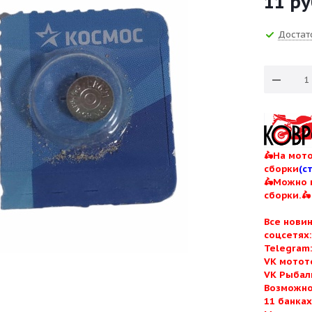
11
ру
Достат
🛵На мото
сборки
(с
🛵Можно 
сборки.🛵
Все нови
соцсетях
Telegram
VK мотот
VK Рыбал
Возможно
11 банка