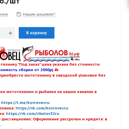
б.
/шт
очно
Нашли дешевле?
В корзину
технику "Под заказ" цена указана без стоимости
тоимость сборки от 2000р).
🛵
приобрести мототехнику в заводской упаковке без
нки мототехники и рыбалки на наших каналах в
:
:
https://t.me/kovrovecru
ехника:
https://vk.com/kovrovecru
ка:
https://vk.com/ribolov32ru
 дистанционно: Оформление рассрочки и кредита: в
х.