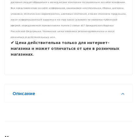
доставки следует обращаться к менеджерам компании по указанным на сайте телефонам.
Вся представленная на сайте информация, касающаяся комплектации, сборки, доставки,
упаковки, технических характеристик, цветовых сочетаний, а также стоимости продукции,
носит информационный характер и ни при каких условиях не является публичной
офертой, определяемой положениями пункта 2 статьи 437 Гражданского Кодекса
Российской Федерации. Указанные цены являются рекомендованными и могут
отличаться от действительных цен.
✔ Цена действительна только для интернет-
магазина и может отличаться от цен в розничных
магазинах.
Описание