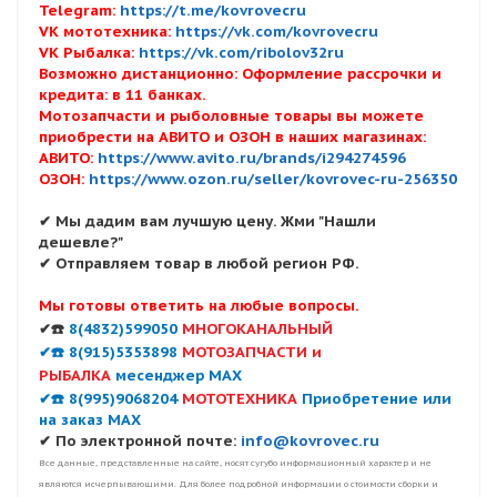
Telegram:
https://t.me/kovrovecru
VK мототехника:
https://vk.com/kovrovecru
VK Рыбалка:
https://vk.com/ribolov32ru
Возможно дистанционно: Оформление рассрочки и
кредита: в 11 банках.
Мотозапчасти и рыболовные товары вы можете
приобрести на АВИТО и ОЗОН в наших магазинах:
АВИТО:
https://www.avito.ru/brands/i294274596
ОЗОН:
https://www.ozon.ru/seller/kovrovec-ru-256350
✔ Мы дадим вам лучшую цену. Жми "Нашли
дешевле?"
✔ Отправляем товар в любой регион РФ.
Мы готовы ответить на любые вопросы.
✔☎️
8(4832)599050
МНОГОКАНАЛЬНЫЙ
✔☎️ 8(915)5353898
МОТОЗАПЧАСТИ и
РЫБАЛКА
месенджер MAX
✔☎️ 8(995)9068204
МОТОТЕХНИКА
Приобретение или
на заказ MAX
✔ По электронной почте:
info@kovrovec.ru
Все данные, представленные на сайте, носят сугубо информационный характер и не
являются исчерпывающими. Для более подробной информации о стоимости сборки и