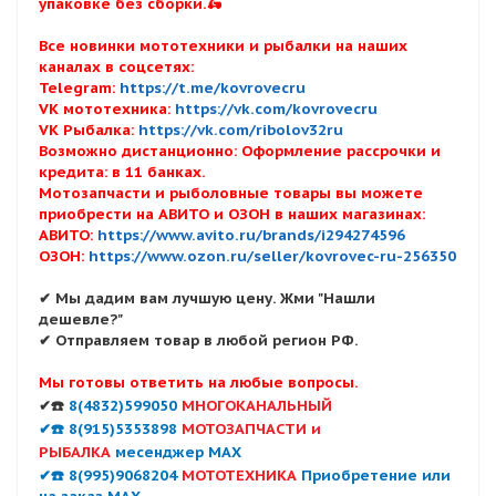
упаковке без сборки.🛵
Все новинки мототехники и рыбалки на наших
каналах в соцсетях:
Telegram:
https://t.me/kovrovecru
VK мототехника:
https://vk.com/kovrovecru
VK Рыбалка:
https://vk.com/ribolov32ru
Возможно дистанционно: Оформление рассрочки и
кредита: в 11 банках.
Мотозапчасти и рыболовные товары вы можете
приобрести на АВИТО и ОЗОН в наших магазинах:
АВИТО:
https://www.avito.ru/brands/i294274596
ОЗОН:
https://www.ozon.ru/seller/kovrovec-ru-256350
✔ Мы дадим вам лучшую цену. Жми "Нашли
дешевле?"
✔ Отправляем товар в любой регион РФ.
Мы готовы ответить на любые вопросы.
✔☎️
8(4832)599050
МНОГОКАНАЛЬНЫЙ
✔☎️ 8(915)5353898
МОТОЗАПЧАСТИ и
РЫБАЛКА
месенджер MAX
✔☎️ 8(995)9068204
МОТОТЕХНИКА
Приобретение или