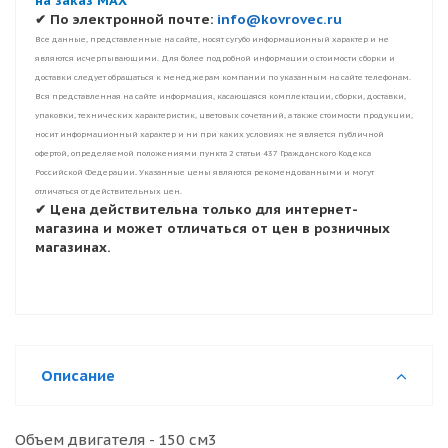
на заказ MAX
✔ По электронной почте:
info@kovrovec.ru
Все данные, представленные на сайте, носят сугубо информационный характер и не
являются исчерпывающими. Для более подробной информации о стоимости сборки и
доставки следует обращаться к менеджерам компании по указанным на сайте телефонам.
Вся представленная на сайте информация, касающаяся комплектации, сборки, доставки,
упаковки, технических характеристик, цветовых сочетаний, а также стоимости продукции,
носит информационный характер и ни при каких условиях не является публичной
офертой, определяемой положениями пункта 2 статьи 437 Гражданского Кодекса
Российской Федерации. Указанные цены являются рекомендованными и могут
отличаться от действительных цен.
✔ Цена действительна только для интернет-
магазина и может отличаться от цен в розничных
магазинах.
Описание
Объем двигателя - 150 см3