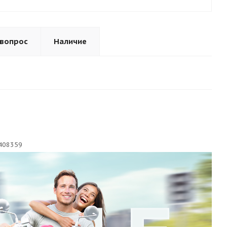
 вопрос
Наличие
408359