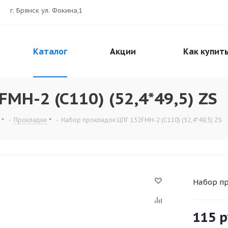
г. Брянск ул. Фокина,1
Каталог
Акции
Как купит
MH-2 (C110) (52,4*49,5) ZS
-
Прокладки
-
Набор прокладок ЦПГ 152FMH-2 (C110) (52,4*49,5) ZS
Набор пр
115
р