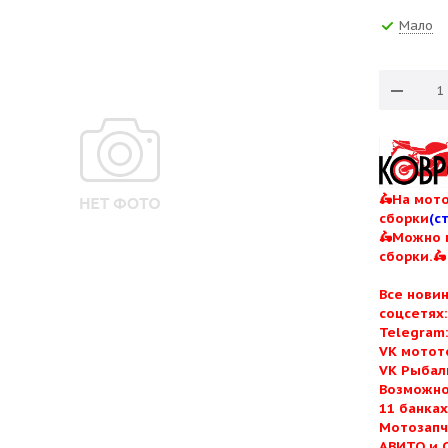
Мало
🛵На мото
сборки
(с
🛵Можно 
сборки.🛵
Все нови
соцсетях
Telegram
VK мотот
VK Рыбал
Возможно
11 банка
Мотозапч
АВИТО и 