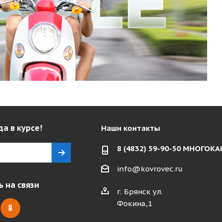
да в курсе!
Наши контакты
8 (4832) 59-90-50 МНОГО
info@kovrovec.ru
 на связи
г. Брянск ул.
Фокина,1