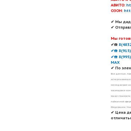
АВИТО:
ht
ОЗОН:
htt
✔ Мы дад
✔ Отправ
Мы готов
✔☎️
8(483
✔☎️ 8(915
✔☎️ 8(995
MAX
✔ По эле
Все данные, пре
исчерпывающими
менеджерам ком
касающаяся комп
также стоимости
публичной оферт
Федерации. Ука
✔ Цена д
отличатьс