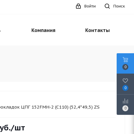
Войти
Поиск
ь
Компания
Контакты
0
0
окладок ЦПГ 152FMH-2 (C110) (52,4*49,5) ZS
0
уб.
/шт