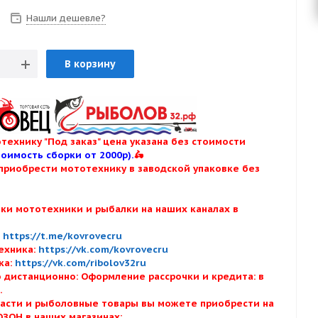
Нашли дешевле?
В корзину
технику "Под заказ" цена указана без стоимости
тоимость сборки от 2000р).
🛵
приобрести мототехнику в заводской упаковке без
нки мототехники и рыбалки на наших каналах в
:
:
https://t.me/kovrovecru
ехника:
https://vk.com/kovrovecru
ка:
https://vk.com/ribolov32ru
 дистанционно: Оформление рассрочки и кредита: в
х.
асти и рыболовные товары вы можете приобрести на
ОЗОН в наших магазинах: