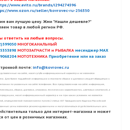
tps://www.avito.ru/brands/i294274596
ps://www.ozon.ru/seller/kovrovec-ru-256350
им вам лучшую цену. Жми "Нашли дешевле?"
ляем товар в любой регион РФ.
ы ответить на любые вопросы.
2)599050
МНОГОКАНАЛЬНЫЙ
)5353898
МОТОЗАПЧАСТИ и РЫБАЛКА
месенджер MAX
)9068204
МОТОТЕХНИКА
Приобретение или на заказ
ктронной почте:
info@kovrovec.ru
дставленные на сайте, носят сугубо информационный характер и не являются
. Для более подробной информации о стоимости сборки и доставки следует обращаться к
пании по указанным на сайте телефонам. Вся представленная на сайте информация,
лектации, сборки, доставки, упаковки, технических характеристик, цветовых сочетаний, а
 продукции, носит информационный характер и ни при каких условиях не является
ой, определяемой положениями пункта 2 статьи 437 Гражданского Кодекса Российской
занные цены являются рекомендованными и могут отличаться от действительных цен.
ействительна только для интернет-магазина и может
я от цен в розничных магазинах.