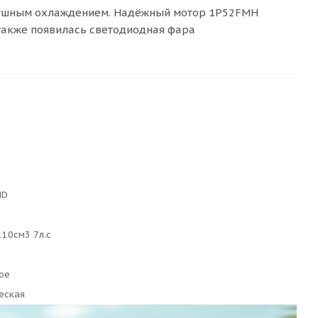
ушным охлаждением. Надёжный мотор 1P52FMH
,также появилась светодиодная фара
ND
10см3 7л.с
ое
еская