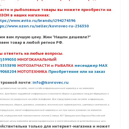
х.
асти и рыболовные товары вы можете приобрести на
ОЗОН в наших магазинах:
tps://www.avito.ru/brands/i294274596
ps://www.ozon.ru/seller/kovrovec-ru-256350
им вам лучшую цену. Жми "Нашли дешевле?"
ляем товар в любой регион РФ.
ы ответить на любые вопросы.
2)599050
МНОГОКАНАЛЬНЫЙ
)5353898
МОТОЗАПЧАСТИ и РЫБАЛКА
месенджер MAX
)9068204
МОТОТЕХНИКА
Приобретение или на заказ
ктронной почте:
info@kovrovec.ru
дставленные на сайте, носят сугубо информационный характер и не являются
. Для более подробной информации о стоимости сборки и доставки следует обращаться к
пании по указанным на сайте телефонам. Вся представленная на сайте информация,
лектации, сборки, доставки, упаковки, технических характеристик, цветовых сочетаний, а
 продукции, носит информационный характер и ни при каких условиях не является
ой, определяемой положениями пункта 2 статьи 437 Гражданского Кодекса Российской
занные цены являются рекомендованными и могут отличаться от действительных цен.
ействительна только для интернет-магазина и может