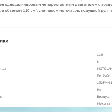
ён одноцилиндровым четырёхтактным двигателем с возд
. и объемом 110 см³, счетчиком моточасов, подушкой руля
ики
110
8
енд)
MOTOLA
Питбайк
152FMH 1
Нет
ия
Воздушн
Механич