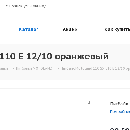
г. Брянск ул. Фокина,1
Каталог
Акции
Как купит
 110 E 12/10 оранжевый
айки
-
Питбайки MOTOLAND
-
Питбайк Motoland 110 SX 110 E 12/10 
Питбайк 
Подробне