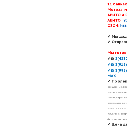
11 банка
Мотозапч
АВИТО и 
АВИТО:
ht
ОЗОН:
htt
✔ Мы дад
✔ Отправ
Мы готов
✔☎️
8(483
✔☎️ 8(915
✔☎️ 8(995
MAX
✔ По эле
Все данные, пре
исчерпывающими
менеджерам ком
касающаяся комп
также стоимости
публичной оферт
Федерации. Ука
✔ Цена д