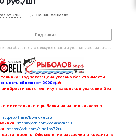
0
руб.
/шт
аз от 3дн.
Нашли дешевле?
Под заказ
жеры обязательно свяжутся с вами и уточнят условия заказа
технику "Под заказ" цена указана без стоимости
тоимость сборки от 2000р).
🛵
приобрести мототехнику в заводской упаковке без
нки мототехники и рыбалки на наших каналах в
:
:
https://t.me/kovrovecru
ехника:
https://vk.com/kovrovecru
ка:
https://vk.com/ribolov32ru
 дистанционно: Оформление рассрочки и кредита: в