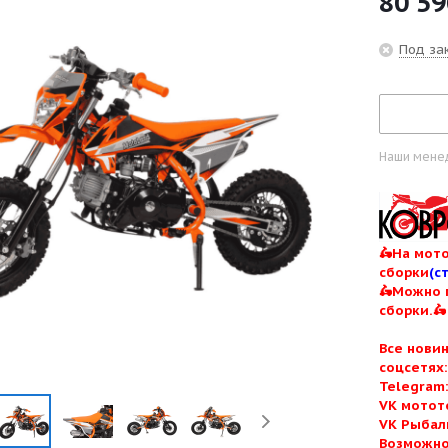
80 59
Под зак
Наши менед
🛵На мото
сборки
(с
🛵Можно 
сборки.🛵
Все нови
соцсетях
Telegram
VK мотот
VK Рыбал
Возможно