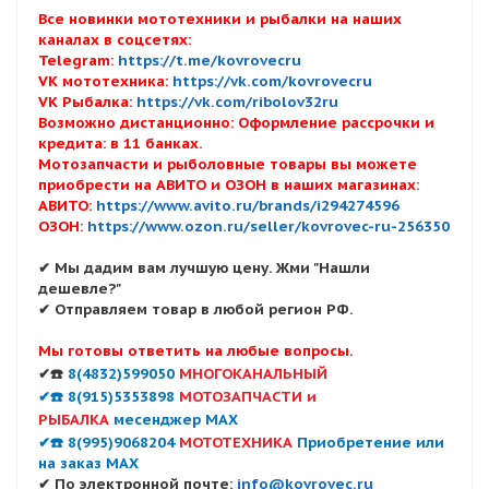
Все новинки мототехники и рыбалки на наших
каналах в соцсетях:
Telegram:
https://t.me/kovrovecru
VK мототехника:
https://vk.com/kovrovecru
VK Рыбалка:
https://vk.com/ribolov32ru
Возможно дистанционно: Оформление рассрочки и
кредита: в 11 банках.
Мотозапчасти и рыболовные товары вы можете
приобрести на АВИТО и ОЗОН в наших магазинах:
АВИТО:
https://www.avito.ru/brands/i294274596
ОЗОН:
https://www.ozon.ru/seller/kovrovec-ru-256350
✔ Мы дадим вам лучшую цену. Жми "Нашли
дешевле?"
✔ Отправляем товар в любой регион РФ.
Мы готовы ответить на любые вопросы.
✔☎️
8(4832)599050
МНОГОКАНАЛЬНЫЙ
✔☎️ 8(915)5353898
МОТОЗАПЧАСТИ и
РЫБАЛКА
месенджер MAX
✔☎️ 8(995)9068204
МОТОТЕХНИКА
Приобретение или
на заказ MAX
✔ По электронной почте:
info@kovrovec.ru