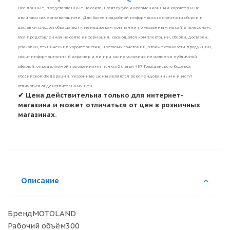
Все данные, представленные на сайте, носят сугубо информационный характер и не
являются исчерпывающими. Для более подробной информации о стоимости сборки и
доставки следует обращаться к менеджерам компании по указанным на сайте телефонам.
Вся представленная на сайте информация, касающаяся комплектации, сборки, доставки,
упаковки, технических характеристик, цветовых сочетаний, а также стоимости продукции,
носит информационный характер и ни при каких условиях не является публичной
офертой, определяемой положениями пункта 2 статьи 437 Гражданского Кодекса
Российской Федерации. Указанные цены являются рекомендованными и могут
отличаться от действительных цен.
✔ Цена действительна только для интернет-
магазина и может отличаться от цен в розничных
магазинах.
Описание
БрендMOTOLAND
Рабочий объём300