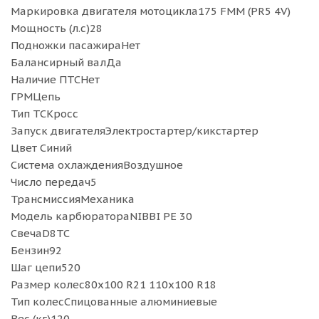
Маркировка двигателя мотоцикла175 FMM (PR5 4V)
Мощность (л.с)28
Подножки пасажираНет
Балансирный валДа
Наличие ПТСНет
ГРМЦепь
Тип ТСКросс
Запуск двигателяЭлектростартер/кикстартер
Цвет Синий
Система охлажденияВоздушное
Число передач5
ТрансмиссияМеханика
Модель карбюратораNIBBI PE 30
СвечаD8TC
Бензин92
Шаг цепи520
Размер колес80х100 R21 110х100 R18
Тип колесСпицованные алюминиевые
Вес (кг)120