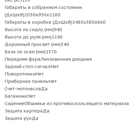
Габариты в собранном состоянии
(ДхШхВ)2030х950х1180
Габариты в коробке (ДхШхВ)1480х380х860
Высота по седлу (мм)940
Высота до руля (мм)1140
Дорожный просвет (мм)340
База по осям (мм)1370
Передняя фараЛинзованная диодная
Задний стоп-сигналНет
ПоворотникиНет
Приборная панельНет
Счет-моточасовДа
БагажникНет
СидениеОбшивка из противоскользящего материала
Защита картераДа
Защита рукДа