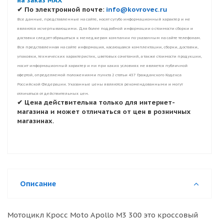
на заказ MAX
✔ По электронной почте:
info@kovrovec.ru
Все данные, представленные на сайте, носят сугубо информационный характер и не
являются исчерпывающими. Для более подробной информации о стоимости сборки и
доставки следует обращаться к менеджерам компании по указанным на сайте телефонам.
Вся представленная на сайте информация, касающаяся комплектации, сборки, доставки,
упаковки, технических характеристик, цветовых сочетаний, а также стоимости продукции,
носит информационный характер и ни при каких условиях не является публичной
офертой, определяемой положениями пункта 2 статьи 437 Гражданского Кодекса
Российской Федерации. Указанные цены являются рекомендованными и могут
отличаться от действительных цен.
✔ Цена действительна только для интернет-
магазина и может отличаться от цен в розничных
магазинах.
Описание
Мотоцикл Кросс Moto Apollo M3 300 это кроссовый