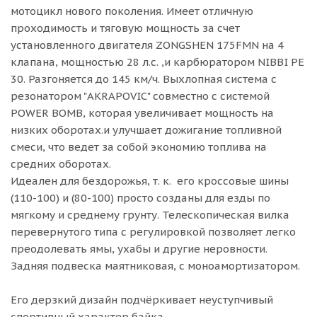
мотоцикл нового поколения. Имеет отличную
проходимость и тяговую мощность за счет
установленного двигателя ZONGSHEN 175FMN на 4
клапана, мощностью 28 л.с. ,и карбюратором NIBBI PE
30. Разгоняется до 145 км/ч. Выхлопная система с
резонатором "AKRAPOVIC" совместно с системой
POWER BOMB, которая увеличивает мощность на
низких оборотах.и улучшает дожигание топливной
смеси, что ведет за собой экономию топлива на
средних оборотах.
Идеален для бездорожья, т. к. его кроссовые шины
(110-100) и (80-100) просто созданы для езды по
мягкому и среднему грунту. Телескопическая вилка
перевернутого типа c регулировкой позволяет легко
преодолевать ямы, ухабы и другие неровности.
Задняя подвеска маятниковая, с моноамортизатором.
Его дерзкий дизайн подчёркивает неуступчивый
спортивный характер байка.