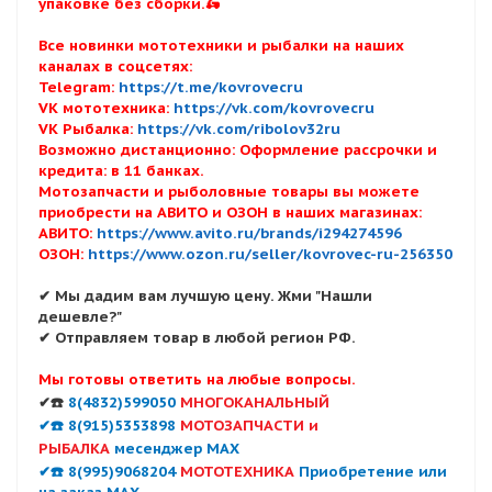
упаковке без сборки.🛵
Все новинки мототехники и рыбалки на наших
каналах в соцсетях:
Telegram:
https://t.me/kovrovecru
VK мототехника:
https://vk.com/kovrovecru
VK Рыбалка:
https://vk.com/ribolov32ru
Возможно дистанционно: Оформление рассрочки и
кредита: в 11 банках.
Мотозапчасти и рыболовные товары вы можете
приобрести на АВИТО и ОЗОН в наших магазинах:
АВИТО:
https://www.avito.ru/brands/i294274596
ОЗОН:
https://www.ozon.ru/seller/kovrovec-ru-256350
✔ Мы дадим вам лучшую цену. Жми "Нашли
дешевле?"
✔ Отправляем товар в любой регион РФ.
Мы готовы ответить на любые вопросы.
✔☎️
8(4832)599050
МНОГОКАНАЛЬНЫЙ
✔☎️ 8(915)5353898
МОТОЗАПЧАСТИ и
РЫБАЛКА
месенджер MAX
✔☎️ 8(995)9068204
МОТОТЕХНИКА
Приобретение или