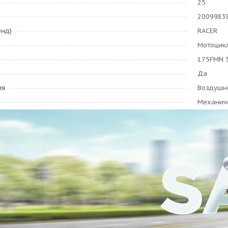
25
2009983
енд)
RACER
Мотоцик
175FMN 3
Да
ия
Воздушн
Механич