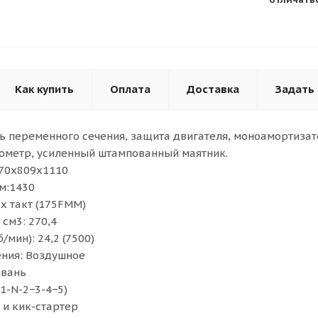
Как купить
Оплата
Доставка
Задать
ь переменного сечения, защита двигателя, моноамортизат
дометр, усиленный штампованный маятник.
070х809х1110
мм:1430
-х такт (175FMM)
см3: 270,4
б/мин): 24,2 (7500)
ния: Воздушное
йвань
1-N-2−3-4−5)
 и кик-стартер