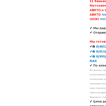
11 банка
Мотозапч
АВИТО и 
АВИТО:
ht
ОЗОН:
htt
✔ Мы дад
✔ Отправ
Мы готов
✔☎️
8(483
✔☎️ 8(915
✔☎️ 8(995
MAX
✔ По эле
Все данные, пре
исчерпывающими
менеджерам ком
касающаяся комп
также стоимости
публичной оферт
Федерации. Ука
✔ Цена д
отличатьс