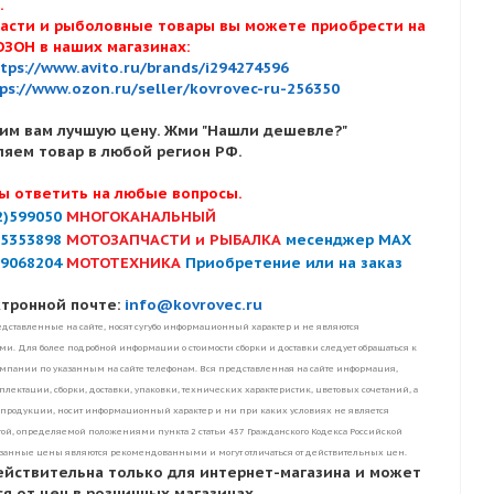
х.
асти и рыболовные товары вы можете приобрести на
ОЗОН в наших магазинах:
tps://www.avito.ru/brands/i294274596
ps://www.ozon.ru/seller/kovrovec-ru-256350
им вам лучшую цену. Жми "Нашли дешевле?"
ляем товар в любой регион РФ.
ы ответить на любые вопросы.
2)599050
МНОГОКАНАЛЬНЫЙ
)5353898
МОТОЗАПЧАСТИ и РЫБАЛКА
месенджер MAX
)9068204
МОТОТЕХНИКА
Приобретение или на заказ
ктронной почте:
info@kovrovec.ru
дставленные на сайте, носят сугубо информационный характер и не являются
. Для более подробной информации о стоимости сборки и доставки следует обращаться к
пании по указанным на сайте телефонам. Вся представленная на сайте информация,
лектации, сборки, доставки, упаковки, технических характеристик, цветовых сочетаний, а
 продукции, носит информационный характер и ни при каких условиях не является
ой, определяемой положениями пункта 2 статьи 437 Гражданского Кодекса Российской
занные цены являются рекомендованными и могут отличаться от действительных цен.
ействительна только для интернет-магазина и может
я от цен в розничных магазинах.