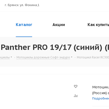
г. Брянск ул. Фокина,1
Каталог
Акции
Как купит
Panther PRO 19/17 (синий) (
оциклы
-
Мотоциклы дорожные Софт-эндуро
-
Мотоцикл Racer RC300B
Мотоцикл
(Россия) 
Подробне