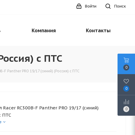
Войти
Поиск
ь
Компания
Контакты
Россия) с ПТС
0
-F Panther PRO 19/17 (синий) (Россия) с ПТС
0
 Racer RC300B-F Panther PRO 19/17 (синий)
0
с ПТС
е