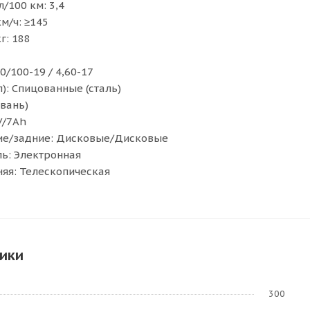
л/100 км: 3,4
км/ч: ≥145
г: 188
0/100-19 / 4,60-17
): Cпицованные (сталь)
йвань)
V/7Ah
ие/задние: Дисковые/Дисковые
ь: Электронная
яя: Телескопическая
ики
300