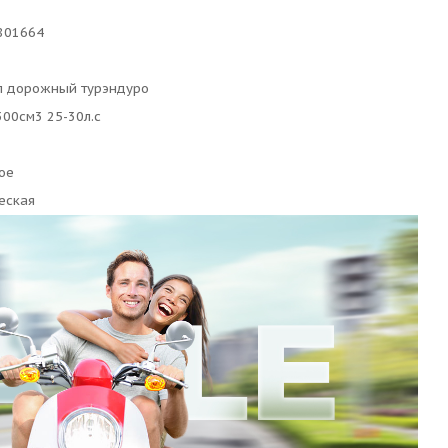
801664
л дорожный турэндуро
00см3 25-30л.с
ое
еская