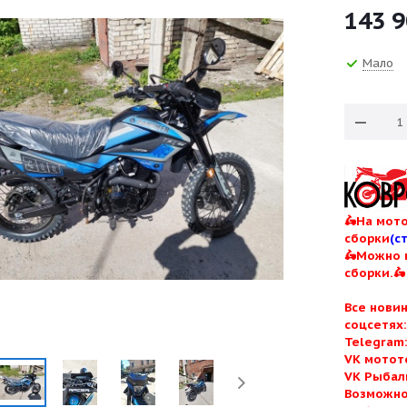
143 
Мало
🛵На мото
сборки
(с
🛵Можно 
сборки.🛵
Все нови
соцсетях
Telegram
VK мотот
VK Рыбал
Возможно