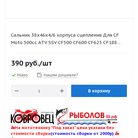
Сальник 38х46х4/6 корпуса сцепления Для CF
Moto 500cc ATV SSV CF500 CF600 CF625 CF188
UTV CF500-3 CF
390
руб.
/шт
Мало
Нашли дешевле?
В корзину
🛵На мототехнику "Под заказ" цена указана без
стоимости сборки
(стоимость сборки от 2000р).
🛵