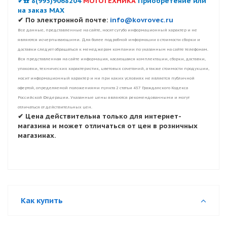
✔☎️ 8(995)9068204
МОТОТЕХНИКА
Приобретение или
на заказ MAX
✔ По электронной почте:
info@kovrovec.ru
Все данные, представленные на сайте, носят сугубо информационный характер и не
являются исчерпывающими. Для более подробной информации о стоимости сборки и
доставки следует обращаться к менеджерам компании по указанным на сайте телефонам.
Вся представленная на сайте информация, касающаяся комплектации, сборки, доставки,
упаковки, технических характеристик, цветовых сочетаний, а также стоимости продукции,
носит информационный характер и ни при каких условиях не является публичной
офертой, определяемой положениями пункта 2 статьи 437 Гражданского Кодекса
Российской Федерации. Указанные цены являются рекомендованными и могут
отличаться от действительных цен.
✔ Цена действительна только для интернет-
магазина и может отличаться от цен в розничных
магазинах.
Как купить