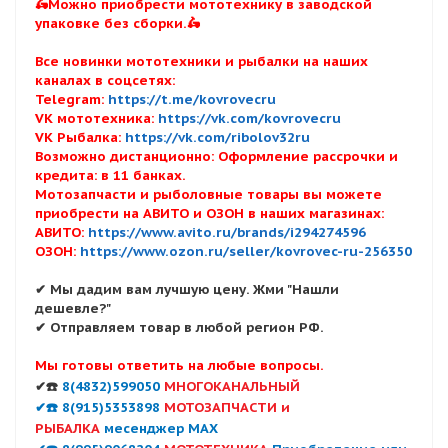
🛵Можно приобрести мототехнику в заводской
упаковке без сборки.🛵
Все новинки мототехники и рыбалки на наших
каналах в соцсетях:
Telegram:
https://t.me/kovrovecru
VK мототехника:
https://vk.com/kovrovecru
VK Рыбалка:
https://vk.com/ribolov32ru
Возможно дистанционно: Оформление рассрочки и
кредита: в 11 банках.
Мотозапчасти и рыболовные товары вы можете
приобрести на АВИТО и ОЗОН в наших магазинах:
АВИТО:
https://www.avito.ru/brands/i294274596
ОЗОН:
https://www.ozon.ru/seller/kovrovec-ru-256350
✔ Мы дадим вам лучшую цену. Жми "Нашли
дешевле?"
✔ Отправляем товар в любой регион РФ.
Мы готовы ответить на любые вопросы.
✔☎️
8(4832)599050
МНОГОКАНАЛЬНЫЙ
✔☎️ 8(915)5353898
МОТОЗАПЧАСТИ и
РЫБАЛКА
месенджер MAX