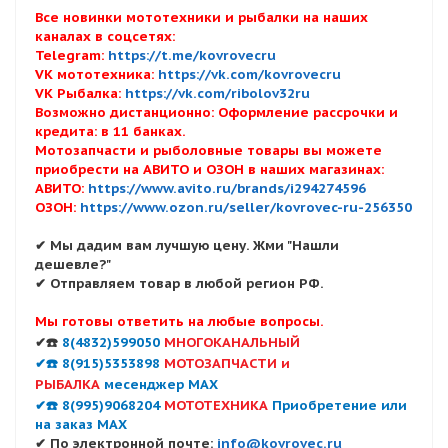
Все новинки мототехники и рыбалки на наших
каналах в соцсетях:
Telegram:
https://t.me/kovrovecru
VK мототехника:
https://vk.com/kovrovecru
VK Рыбалка:
https://vk.com/ribolov32ru
Возможно дистанционно: Оформление рассрочки и
кредита: в 11 банках.
Мотозапчасти и рыболовные товары вы можете
приобрести на АВИТО и ОЗОН в наших магазинах:
АВИТО:
https://www.avito.ru/brands/i294274596
ОЗОН:
https://www.ozon.ru/seller/kovrovec-ru-256350
✔ Мы дадим вам лучшую цену. Жми "Нашли
дешевле?"
✔ Отправляем товар в любой регион РФ.
Мы готовы ответить на любые вопросы.
✔☎️
8(4832)599050
МНОГОКАНАЛЬНЫЙ
✔☎️ 8(915)5353898
МОТОЗАПЧАСТИ и
РЫБАЛКА
месенджер MAX
✔☎️ 8(995)9068204
МОТОТЕХНИКА
Приобретение или
на заказ MAX
✔ По электронной почте:
info@kovrovec.ru