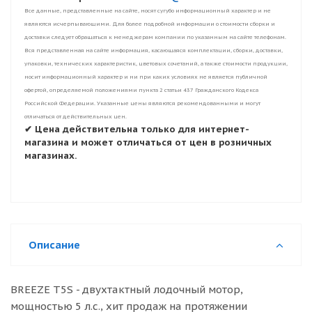
Все данные, представленные на сайте, носят сугубо информационный характер и не
являются исчерпывающими. Для более подробной информации о стоимости сборки и
доставки следует обращаться к менеджерам компании по указанным на сайте телефонам.
Вся представленная на сайте информация, касающаяся комплектации, сборки, доставки,
упаковки, технических характеристик, цветовых сочетаний, а также стоимости продукции,
носит информационный характер и ни при каких условиях не является публичной
офертой, определяемой положениями пункта 2 статьи 437 Гражданского Кодекса
Российской Федерации. Указанные цены являются рекомендованными и могут
отличаться от действительных цен.
✔ Цена действительна только для интернет-
магазина и может отличаться от цен в розничных
магазинах.
Описание
BREEZE T5S - двухтактный лодочный мотор,
мощностью 5 л.с., хит продаж на протяжении