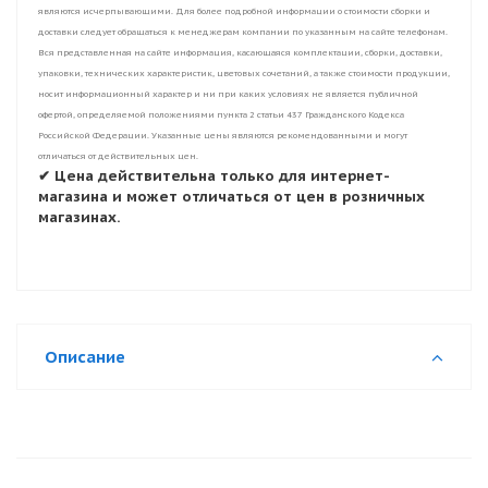
являются исчерпывающими. Для более подробной информации о стоимости сборки и
доставки следует обращаться к менеджерам компании по указанным на сайте телефонам.
Вся представленная на сайте информация, касающаяся комплектации, сборки, доставки,
упаковки, технических характеристик, цветовых сочетаний, а также стоимости продукции,
носит информационный характер и ни при каких условиях не является публичной
офертой, определяемой положениями пункта 2 статьи 437 Гражданского Кодекса
Российской Федерации. Указанные цены являются рекомендованными и могут
отличаться от действительных цен.
✔ Цена действительна только для интернет-
магазина и может отличаться от цен в розничных
магазинах.
Описание