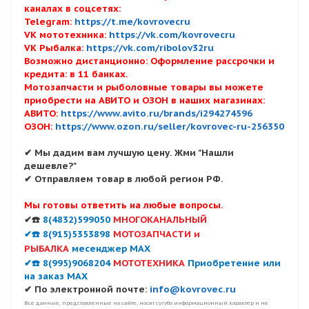
каналах в соцсетях:
Telegram:
https://t.me/kovrovecru
VK мототехника:
https://vk.com/kovrovecru
VK Рыбалка:
https://vk.com/ribolov32ru
Возможно дистанционно: Оформление рассрочки и
кредита: в 11 банках.
Мотозапчасти и рыболовные товары вы можете
приобрести на АВИТО и ОЗОН в наших магазинах:
АВИТО:
https://www.avito.ru/brands/i294274596
ОЗОН:
https://www.ozon.ru/seller/kovrovec-ru-256350
✔ Мы дадим вам лучшую цену. Жми "Нашли
дешевле?"
✔ Отправляем товар в любой регион РФ.
Мы готовы ответить на любые вопросы.
✔☎️
8(4832)599050
МНОГОКАНАЛЬНЫЙ
✔☎️ 8(915)5353898
МОТОЗАПЧАСТИ и
РЫБАЛКА
месенджер MAX
✔☎️ 8(995)9068204
МОТОТЕХНИКА
Приобретение или
на заказ MAX
✔ По электронной почте:
info@kovrovec.ru
Все данные, представленные на сайте, носят сугубо информационный характер и не