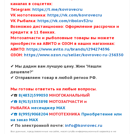
каналах в соцсетях:
Telegram:
https://t.me/kovrovecru
VK мототехника:
https://vk.com/kovrovecru
VK Рыбалка:
https://vk.com/ribolov32ru
Возможно дистанционно: Оформление рассрочки и
кредита: в 11 банках.
Мотозапчасти и рыболовные товары вы можете
приобрести на АВИТО и ОЗОН в наших магазинах:
АВИТО:
https://www.avito.ru/brands/i294274596
ОЗОН:
https://www.ozon.ru/seller/kovrovec-ru-256350
✔ Мы дадим вам лучшую цену. Жми "Нашли
дешевле?"
✔ Отправляем товар в любой регион РФ.
Мы готовы ответить на любые вопросы.
✔☎️
8(4832)599050
МНОГОКАНАЛЬНЫЙ
✔☎️ 8(915)5353898
МОТОЗАПЧАСТИ и
РЫБАЛКА
месенджер MAX
✔☎️ 8(995)9068204
МОТОТЕХНИКА
Приобретение или
на заказ MAX
✔ По электронной почте:
info@kovrovec.ru
Все данные, представленные на сайте, носят сугубо информационный характер и не