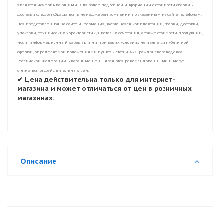
являются исчерпывающими. Для более подробной информации о стоимости сборки и
доставки следует обращаться к менеджерам компании по указанным на сайте телефонам.
Вся представленная на сайте информация, касающаяся комплектации, сборки, доставки,
упаковки, технических характеристик, цветовых сочетаний, а также стоимости продукции,
носит информационный характер и ни при каких условиях не является публичной
офертой, определяемой положениями пункта 2 статьи 437 Гражданского Кодекса
Российской Федерации. Указанные цены являются рекомендованными и могут
отличаться от действительных цен.
✔ Цена действительна только для интернет-
магазина и может отличаться от цен в розничных
магазинах.
Описание