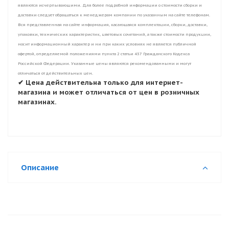
являются исчерпывающими. Для более подробной информации о стоимости сборки и
доставки следует обращаться к менеджерам компании по указанным на сайте телефонам.
Вся представленная на сайте информация, касающаяся комплектации, сборки, доставки,
упаковки, технических характеристик, цветовых сочетаний, а также стоимости продукции,
носит информационный характер и ни при каких условиях не является публичной
офертой, определяемой положениями пункта 2 статьи 437 Гражданского Кодекса
Российской Федерации. Указанные цены являются рекомендованными и могут
отличаться от действительных цен.
✔ Цена действительна только для интернет-
магазина и может отличаться от цен в розничных
магазинах.
Описание