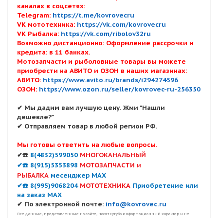
каналах в соцсетях:
Telegram:
https://t.me/kovrovecru
VK мототехника:
https://vk.com/kovrovecru
VK Рыбалка:
https://vk.com/ribolov32ru
Возможно дистанционно: Оформление рассрочки и
кредита: в 11 банках.
Мотозапчасти и рыболовные товары вы можете
приобрести на АВИТО и ОЗОН в наших магазинах:
АВИТО:
https://www.avito.ru/brands/i294274596
ОЗОН:
https://www.ozon.ru/seller/kovrovec-ru-256350
✔ Мы дадим вам лучшую цену. Жми "Нашли
дешевле?"
✔ Отправляем товар в любой регион РФ.
Мы готовы ответить на любые вопросы.
✔☎️
8(4832)599050
МНОГОКАНАЛЬНЫЙ
✔☎️ 8(915)5353898
МОТОЗАПЧАСТИ и
РЫБАЛКА
месенджер MAX
✔☎️ 8(995)9068204
МОТОТЕХНИКА
Приобретение или
на заказ MAX
✔ По электронной почте:
info@kovrovec.ru
Все данные, представленные на сайте, носят сугубо информационный характер и не