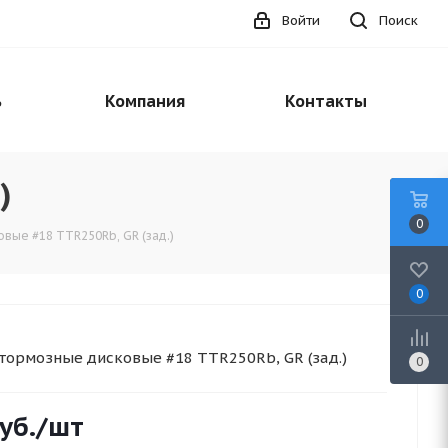
Войти
Поиск
ь
Компания
Контакты
)
0
вые #18 TTR250Rb, GR (зад.)
0
тормозные дисковые #18 TTR250Rb, GR (зад.)
0
уб.
/шт