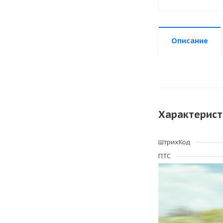
Описание
Характерист
ШтрихКод
ПТС