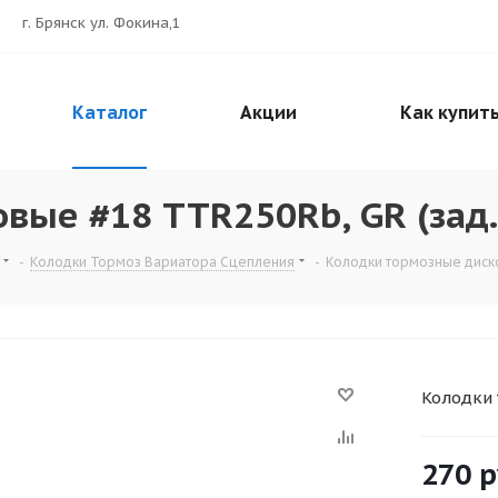
г. Брянск ул. Фокина,1
Каталог
Акции
Как купит
вые #18 TTR250Rb, GR (зад.
-
Колодки Тормоз Вариатора Сцепления
-
Колодки тормозные диско
Колодки 
270
р