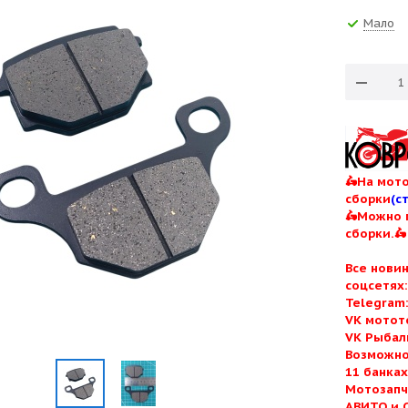
Мало
🛵На мото
сборки
(с
🛵Можно 
сборки.🛵
Все нови
соцсетях
Telegram
VK мотот
VK Рыбал
Возможно
11 банка
Мотозапч
АВИТО и 