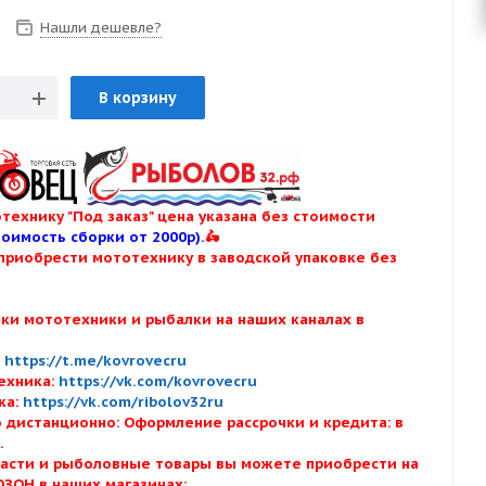
Нашли дешевле?
В корзину
технику "Под заказ" цена указана без стоимости
тоимость сборки от 2000р).
🛵
приобрести мототехнику в заводской упаковке без
нки мототехники и рыбалки на наших каналах в
:
:
https://t.me/kovrovecru
ехника:
https://vk.com/kovrovecru
ка:
https://vk.com/ribolov32ru
 дистанционно: Оформление рассрочки и кредита: в
х.
асти и рыболовные товары вы можете приобрести на
ОЗОН в наших магазинах: