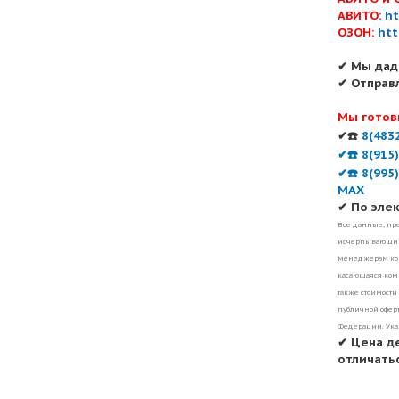
АВИТО:
ht
ОЗОН:
htt
✔ Мы дад
✔ Отправ
Мы готов
✔☎️
8(483
✔☎️ 8(915
✔☎️ 8(995
MAX
✔ По эле
Все данные, пре
исчерпывающими
менеджерам ком
касающаяся комп
также стоимости
публичной оферт
Федерации. Ука
✔ Цена д
отличатьс