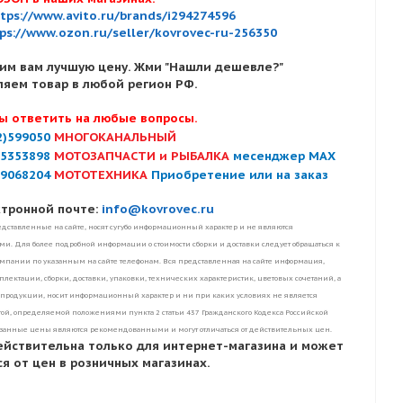
tps://www.avito.ru/brands/i294274596
ps://www.ozon.ru/seller/kovrovec-ru-256350
им вам лучшую цену. Жми "Нашли дешевле?"
ляем товар в любой регион РФ.
ы ответить на любые вопросы.
2)599050
МНОГОКАНАЛЬНЫЙ
)5353898
МОТОЗАПЧАСТИ и РЫБАЛКА
месенджер MAX
)9068204
МОТОТЕХНИКА
Приобретение или на заказ
ктронной почте:
info@kovrovec.ru
дставленные на сайте, носят сугубо информационный характер и не являются
. Для более подробной информации о стоимости сборки и доставки следует обращаться к
пании по указанным на сайте телефонам. Вся представленная на сайте информация,
лектации, сборки, доставки, упаковки, технических характеристик, цветовых сочетаний, а
 продукции, носит информационный характер и ни при каких условиях не является
ой, определяемой положениями пункта 2 статьи 437 Гражданского Кодекса Российской
занные цены являются рекомендованными и могут отличаться от действительных цен.
ействительна только для интернет-магазина и может
я от цен в розничных магазинах.