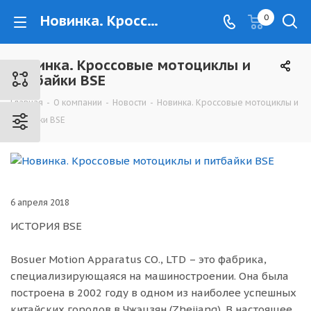
Новинка. Кроссовые мотоциклы и питбайки BSE - www.kovrovec.ru
0
Новинка. Кроссовые мотоциклы и
питбайки BSE
Главная
-
О компании
-
Новости
-
Новинка. Кроссовые мотоциклы и
питбайки BSE
6 апреля 2018
ИСТОРИЯ BSE
Bosuer Motion Apparatus CO., LTD – это фабрика,
специализирующаяся на машиностроении. Она была
построена в 2002 году в одном из наиболее успешных
китайских городов в Чжэцзян (Zhejiang). В настоящее